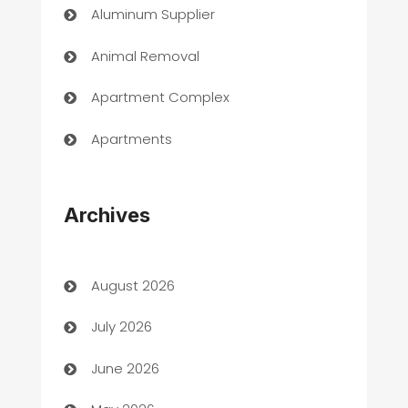
Aluminum Supplier
Animal Removal
Apartment Complex
Apartments
Appliances
Archives
Art Gallery
Art museum
August 2026
Arts and Entertainment
July 2026
Assisted Living
June 2026
ATM