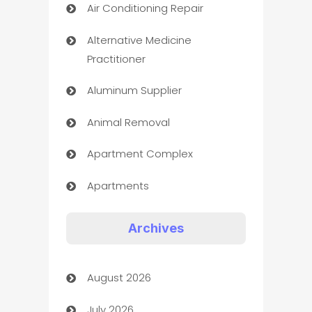
Air Conditioning Repair
Alternative Medicine
Practitioner
Aluminum Supplier
Animal Removal
Apartment Complex
Apartments
Appliances
Archives
Art Gallery
August 2026
Art museum
July 2026