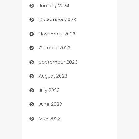
January 2024
Catering
December 2023
Cemetery Services
November 2023
Chef
October 2023
Chemical Exporter
September 2023
Child Care Agency
August 2023
Children's Amusement Center
July 2023
Chimney Services
June 2023
Chiropractor
May 2023
Church
Cleaning