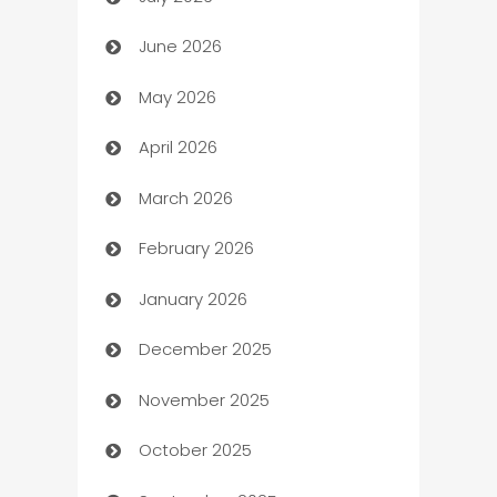
Arts and Entertainment
June 2026
Assisted Living
May 2026
ATM
April 2026
Audio Visual
March 2026
Auto Dealer
February 2026
Auto Repair
January 2026
Automation
December 2025
Automation Company
November 2025
Automotive
October 2025
Automotive Services