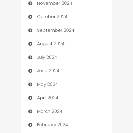
November 2024
Business to business service
October 2024
Cabin Rental
September 2024
cannabis
August 2024
Canopy
July 2024
Car dealer
June 2024
car dealerships
May 2024
Car Rental Agency
April 2024
Careers and Recruitment
March 2024
Carpet Cleaning
February 2024
Casino