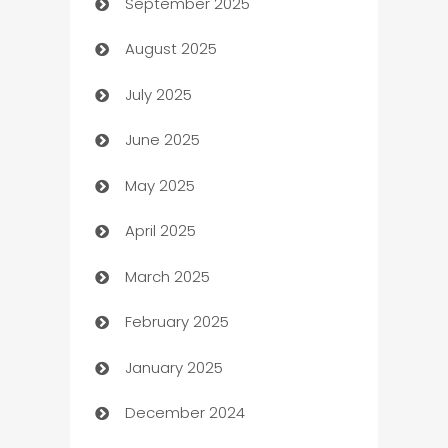
September 2025
Bail bonds service
August 2025
barber shops
July 2025
Bath Remodeling
June 2025
Beauty Salon and Products
May 2025
Bicycle Shop
April 2025
Blinds
March 2025
Boat Rental Agency
February 2025
Bookkeeping service
January 2025
Business
December 2024
Business and Investment